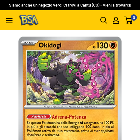
Vai
Siamo anche un negozio vero! Ci trovi a Cantù (CO) - Vieni a trovarci!
al
0
BSA
contenuto
Carte
Collezionabili