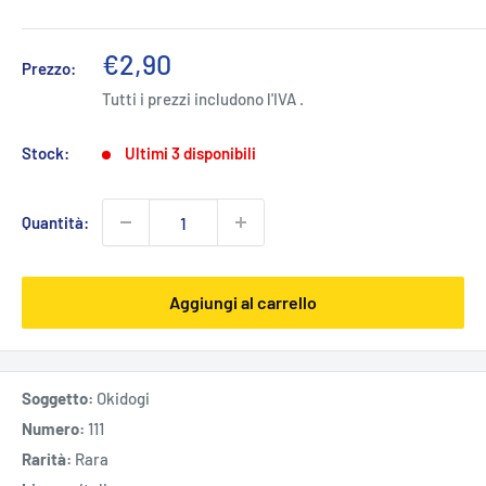
Prezzo
€2,90
Prezzo:
scontato
Tutti i prezzi includono l'IVA .
Stock:
Ultimi 3 disponibili
Quantità:
Aggiungi al carrello
Soggetto:
Okidogi
Numero:
111
Rarità:
Rara