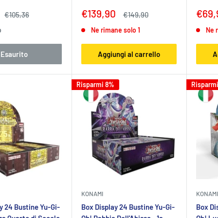
Prezzo
Prez
€139,90
€69,
Prezzo
Prezzo
€105,36
€149,90
to
scontato
scon
o
Ne rimane solo 1
Ne 
Esaurito
Aggiungi al carrello
A
Risparmi 8%
Risparm
KONAMI
KONAMI
y 24 Bustine Yu-Gi-
Box Display 24 Bustine Yu-Gi-
Box Di
a Quarto di Secolo
Oh! Rabbia Dell'Abisso - 1a
Oh! Luc