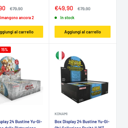
zo
Prezzo
90
€49,90
Prezzo
Prezzo
€79,90
€79,90
tato
scontato
rimangono ancora 2
In stock
ggiungi al carrello
Aggiungi al carrello
i 15%
KONAMI
splay 24 Bustine Yu-Gi-
Box Display 24 Bustine Yu-Gi-
e della Distruzione -
Oh! Collezione Rarità II 25°