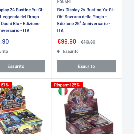
KONAMI
splay 24 Bustine Yu-Gi-
Box Display 24 Bustine Yu-Gi-
 Leggenda del Drago
Oh! Sovrano della Magia -
 Occhi Blu - Edizione
Edizione 25° Anniversario -
niversario - ITA
ITA
zo
Prezzo
,90
€99,90
Prezzo
€119,90
tato
scontato
urito
Esaurito
Esaurito
Esaurito
i 67%
Risparmi 25%