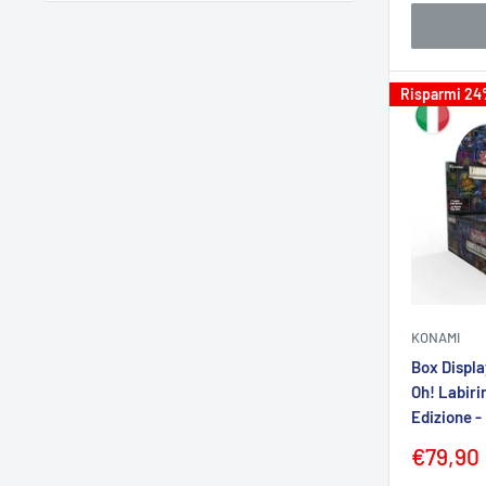
Risparmi 2
KONAMI
Box Displa
Oh! Labiri
Edizione -
Prezzo
€79,90
sconta