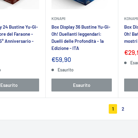
KONAMI
KONAMI
y 24 Bustine Yu-Gi-
Box Display 36 Bustine Yu-Gi-
Box Di
ore del Faraone -
Oh! Duellanti leggendari:
Oh! Ba
5° Anniversario -
Duelli delle Profondità - 1a
mostri 
Edizione - ITA
Prez
€29,
scon
Prezzo
€59,90
Esa
to
scontato
o
Esaurito
Esaurito
Esaurito
1
2