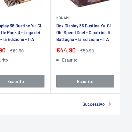
KONAMI
splay 36 Bustine Yu-Gi-
Box Display 36 Bustine Yu-Gi-
ttle Pack 3 - Lega dei
Oh! Speed Duel - Cicatrici di
- 1a Edizione - ITA
Battaglia - 1a Edizione - ITA
zo
Prezzo
90
€44,90
Prezzo
Prezzo
€89,90
€59,90
tato
scontato
urito
Esaurito
Esaurito
Esaurito
Successivo