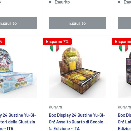
o
Esaurito
Esa
Esaurito
Esaurito
4%
Risparmi 7%
Risparm
KONAMI
KONAMI
y 24 Bustine Yu-Gi-
Box Display 24 Bustine Yu-Gi-
Box Di
tori della Giustizia
Oh! Assalto Quarto di Secolo -
Oh! Lab
ne - ITA
1a Edizione - ITA
Edizion