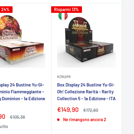
i 24%
Risparmi 13%
KONAMI
splay 24 Bustine Yu-Gi-
Box Display 24 Bustine Yu-Gi-
minio Fiammeggiante -
Oh! Collezione Rarità - Rarity
g Dominion - 1a Edizione
Collection 5 - 1a Edizione - ITA
Prezzo
€149,90
Prezzo
€172,80
scontato
zo
90
Prezzo
€105,36
Ne rimangono ancora 2
tato
urito