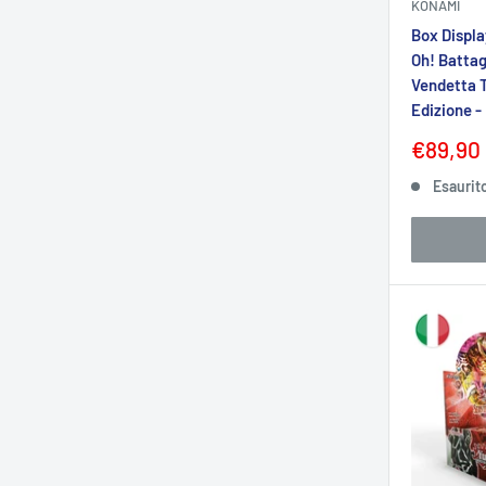
KONAMI
Box Displa
Oh! Battag
Vendetta T
Edizione -
Prezzo
€89,90
sconta
Esaurit