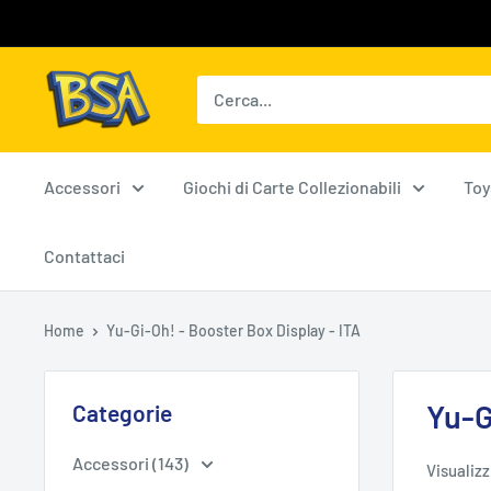
Vai
al
contenuto
BSA
Carte
Collezionabili
Accessori
Giochi di Carte Collezionabili
Toy
Contattaci
Home
Yu-Gi-Oh! - Booster Box Display - ITA
Yu-G
Categorie
Accessori (143)
Visualizz