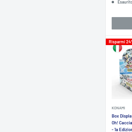
Esaurit
Risparmi 2
KONAMI
Box Displa
Oh! Caccia
- 1a Edizio