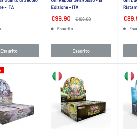
ne - ITA
Edizione - ITA
Ristam
Prezzo
Prez
0
€99,90
€89,
Prezzo
€108,00
to
scontato
scon
o
Esaurito
Esa
Esaurito
Esaurito
%