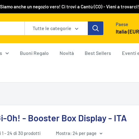
Siamo anche un negozio vero! Ci trovi a Cantù (CO) - Vieni a trovarci!
Paese
Tutte le categorie
Italia (EUR
s
Buoni Regalo
Novità
Best Sellers
Eventi 
i-Oh! - Booster Box Display - ITA
i 1 - 24 di 30 prodotti
Mostra: 24 per page