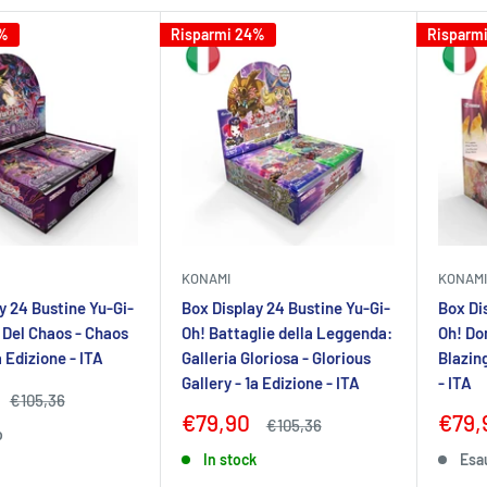
4%
Risparmi 24%
Risparm
KONAMI
KONAMI
y 24 Bustine Yu-Gi-
Box Display 24 Bustine Yu-Gi-
Box Di
i Del Chaos - Chaos
Oh! Battaglie della Leggenda:
Oh! Do
a Edizione - ITA
Galleria Gloriosa - Glorious
Blazin
Gallery - 1a Edizione - ITA
- ITA
Prezzo
€105,36
to
Prezzo
Prez
€79,90
€79,
Prezzo
€105,36
o
scontato
scon
In stock
Esa