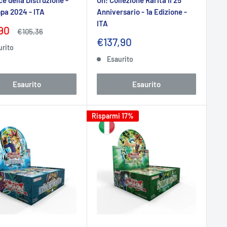
pa 2024 - ITA
Anniversario - 1a Edizione -
ITA
zo
90
Prezzo
€105,36
tato
Prezzo
€137,90
urito
scontato
Esaurito
Esaurito
Esaurito
Risparmi 17%