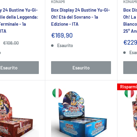
KONAMI
KONAMI
y 24 Bustine Yu-Gi-
Box Display 24 Bustine Yu-Gi-
Box Di
lie della Leggenda:
Oh! Età del Sovrano - 1a
Oh! La
erminale - 1a
Edizione - ITA
Bianco
 ITA
25° An
Prezzo
€169,90
scontato
Prez
€229
Prezzo
€108,00
Esaurito
to
scon
o
Esa
Esaurito
Esaurito
Risparm