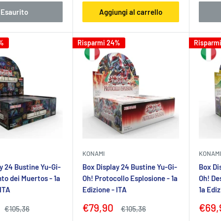
Esaurito
Aggiungi al carrello
4%
Risparmi 24%
Risparm
KONAMI
KONAMI
y 24 Bustine Yu-Gi-
Box Display 24 Bustine Yu-Gi-
Box Di
nto dei Muertos - 1a
Oh! Protocollo Esplosione - 1a
Oh! De
 ITA
Edizione - ITA
1a Ediz
Prezzo
Prez
€79,90
€69,
Prezzo
Prezzo
€105,36
€105,36
to
scontato
scon