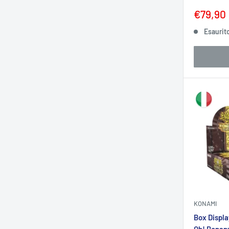
Prezzo
€79,90
sconta
Esaurit
KONAMI
Box Displa
Oh! Bonanz