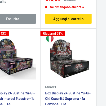
urito
scontato
Ne rimangono ancora 3
Esaurito
Aggiungi al carrello
i 13%
Risparmi 38%
KONAMI
splay 24 Bustine Yu-Gi-
Box Display 24 Bustine Yu-Gi-
irinto del Maestro - 1a
Oh! Oscurità Suprema - 1a
e - ITA
Edizione - ITA