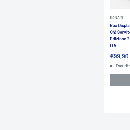
KONAMI
Box Displa
Oh! Servit
Edizione 2
ITA
Prezzo
€99,90
sconta
Esaurit