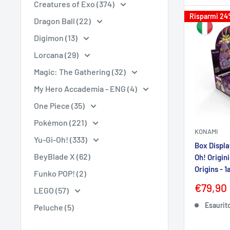
Creatures of Exo (374)
Risparmi 2
Dragon Ball (22)
Digimon (13)
Lorcana (29)
Magic: The Gathering (32)
My Hero Accademia - ENG (4)
One Piece (35)
Pokémon (221)
KONAMI
Yu-Gi-Oh! (333)
Box Displa
BeyBlade X (62)
Oh! Origin
Origins - 1
Funko POP! (2)
Prezzo
€79,90
LEGO (57)
sconta
Esaurit
Peluche (5)