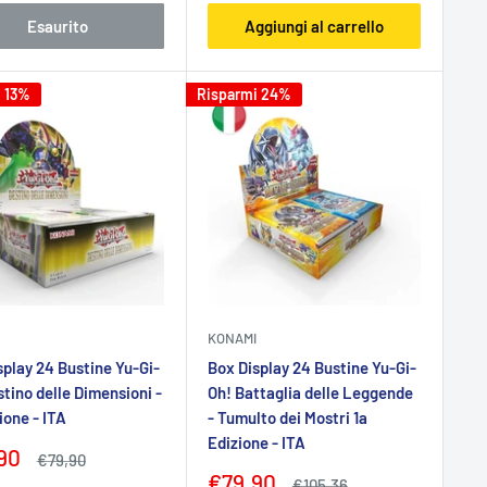
Esaurito
Aggiungi al carrello
i 13%
Risparmi 24%
KONAMI
splay 24 Bustine Yu-Gi-
Box Display 24 Bustine Yu-Gi-
stino delle Dimensioni -
Oh! Battaglia delle Leggende
ione - ITA
- Tumulto dei Mostri 1a
Edizione - ITA
zo
90
Prezzo
€79,90
tato
Prezzo
€79,90
Prezzo
€105,36