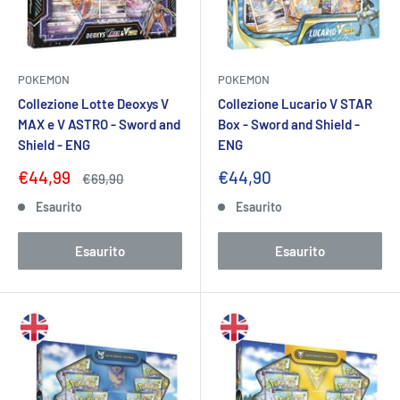
POKEMON
POKEMON
Collezione Lotte Deoxys V
Collezione Lucario V STAR
MAX e V ASTRO - Sword and
Box - Sword and Shield -
Shield - ENG
ENG
Prezzo
Prezzo
€44,99
€44,90
Prezzo
€69,90
scontato
scontato
Esaurito
Esaurito
Esaurito
Esaurito