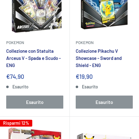
POKEMON
POKEMON
Collezione con Statuita
Collezione Pikachu V
Arceus V - Spada e Scudo -
Showcase - Sword and
ENG
Shield - ENG
Prezzo
Prezzo
€74,90
€19,90
scontato
scontato
Esaurito
Esaurito
Esaurito
Esaurito
Risparmi 12%