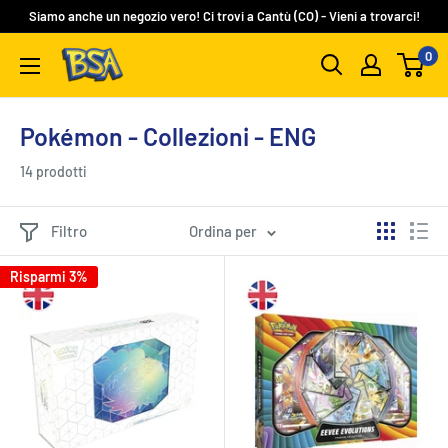
Vai
Siamo anche un negozio vero! Ci trovi a Cantù (CO) - Vieni a trovarci!
al
0
BSA
contenuto
Carte
Collezionabili
Pokémon - Collezioni - ENG
14 prodotti
Filtro
Ordina per
Risparmi 3%