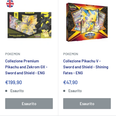
POKEMON
POKEMON
Collezione Premium
Collezione Pikachu V -
Pikachu and Zekrom GX -
Sword and Shield - Shining
Sword and Shield - ENG
Fates - ENG
Prezzo
Prezzo
€199,90
€47,90
scontato
scontato
Esaurito
Esaurito
Esaurito
Esaurito