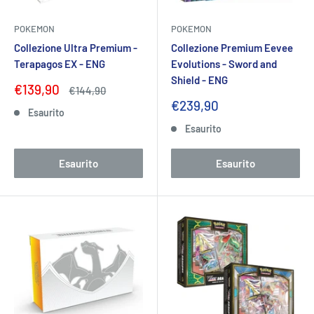
POKEMON
POKEMON
Collezione Ultra Premium -
Collezione Premium Eevee
Terapagos EX - ENG
Evolutions - Sword and
Shield - ENG
Prezzo
€139,90
Prezzo
€144,90
scontato
Prezzo
€239,90
Esaurito
scontato
Esaurito
Esaurito
Esaurito