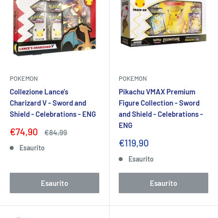
POKEMON
POKEMON
Collezione Lance's
Pikachu VMAX Premium
Charizard V - Sword and
Figure Collection - Sword
Shield - Celebrations - ENG
and Shield - Celebrations -
ENG
Prezzo
€74,90
Prezzo
€84,99
scontato
Prezzo
€119,90
Esaurito
scontato
Esaurito
Esaurito
Esaurito