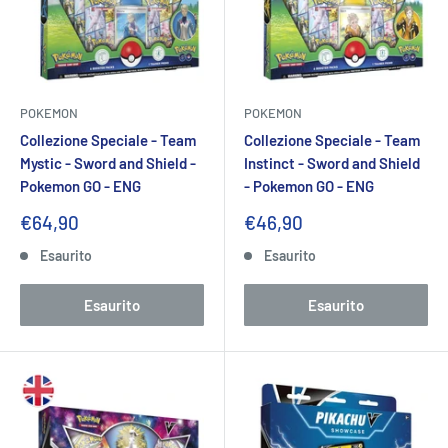
POKEMON
POKEMON
Collezione Speciale - Team
Collezione Speciale - Team
Mystic - Sword and Shield -
Instinct - Sword and Shield
Pokemon GO - ENG
- Pokemon GO - ENG
Prezzo
Prezzo
€64,90
€46,90
scontato
scontato
Esaurito
Esaurito
Esaurito
Esaurito