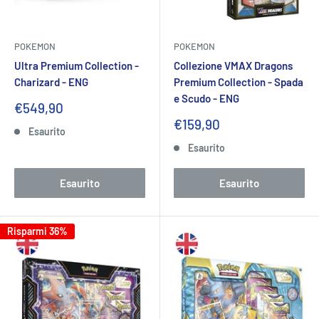
POKEMON
POKEMON
Ultra Premium Collection -
Collezione VMAX Dragons
Charizard - ENG
Premium Collection - Spada
e Scudo - ENG
Prezzo
€549,90
scontato
Prezzo
€159,90
Esaurito
scontato
Esaurito
Esaurito
Esaurito
Risparmi 36%