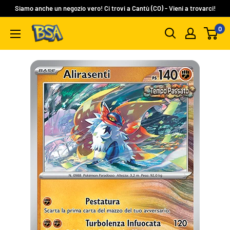
Vai
Siamo anche un negozio vero! Ci trovi a Cantù (CO) - Vieni a trovarci!
al
0
BSA
contenuto
Carte
Collezionabili