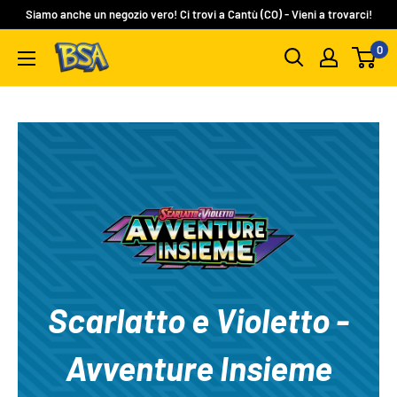
Vai
Siamo anche un negozio vero! Ci trovi a Cantù (CO) - Vieni a trovarci!
al
0
BSA
contenuto
Carte
Collezionabili
Scarlatto e Violetto -
Avventure Insieme