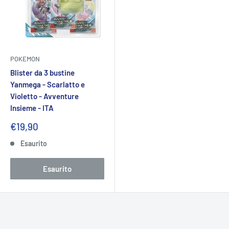
POKEMON
Blister da 3 bustine
Yanmega - Scarlatto e
Violetto - Avventure
Insieme - ITA
Prezzo
€19,90
scontato
Esaurito
Esaurito