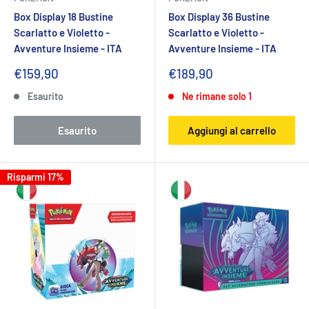
Box Display 18 Bustine
Box Display 36 Bustine
Scarlatto e Violetto -
Scarlatto e Violetto -
Avventure Insieme - ITA
Avventure Insieme - ITA
Prezzo
Prezzo
€159,90
€189,90
scontato
scontato
Esaurito
Ne rimane solo 1
Esaurito
Aggiungi al carrello
Risparmi 17%