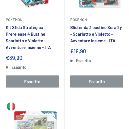
POKEMON
POKEMON
Kit Sfida Strategica
Blister da 3 bustine Scrafty
Prerelease 4 Bustine
- Scarlatto e Violetto -
Scarlatto e Violetto -
Avventure Insieme - ITA
Avventure Insieme - ITA
Prezzo
€19,90
scontato
Prezzo
€39,90
Esaurito
scontato
Esaurito
Esaurito
Esaurito