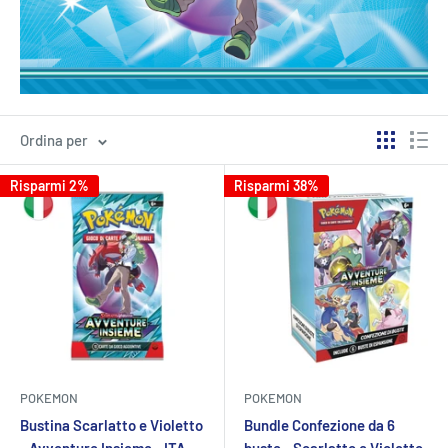
Ordina per
Risparmi 2%
Risparmi 38%
POKEMON
POKEMON
Bustina Scarlatto e Violetto
Bundle Confezione da 6
- Avventure Insieme - ITA -
buste - Scarlatto e Violetto