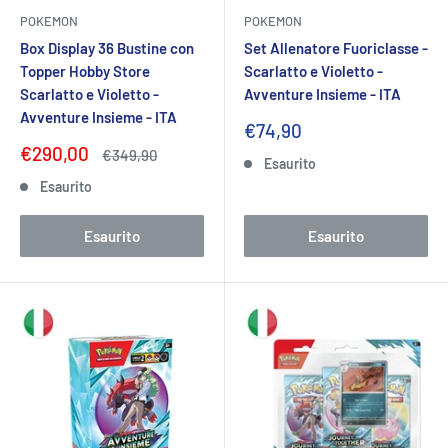
POKEMON
POKEMON
Box Display 36 Bustine con
Set Allenatore Fuoriclasse -
Topper Hobby Store
Scarlatto e Violetto -
Scarlatto e Violetto -
Avventure Insieme - ITA
Avventure Insieme - ITA
Prezzo
€74,90
scontato
Prezzo
€290,00
Prezzo
€349,90
Esaurito
scontato
Esaurito
Esaurito
Esaurito