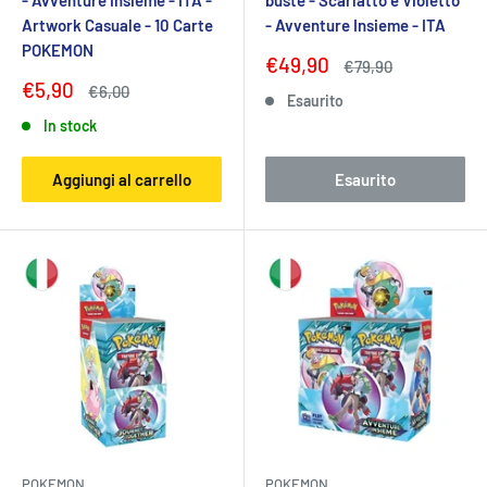
Artwork Casuale - 10 Carte
- Avventure Insieme - ITA
POKEMON
Prezzo
€49,90
Prezzo
€79,90
scontato
Prezzo
€5,90
Prezzo
€6,00
Esaurito
scontato
In stock
Aggiungi al carrello
Esaurito
POKEMON
POKEMON