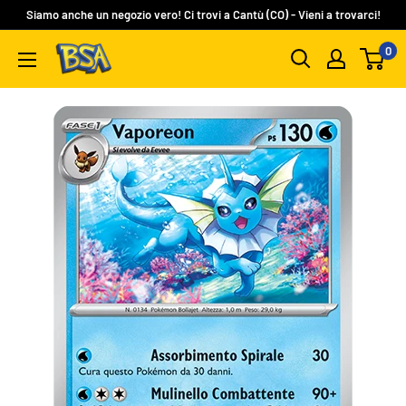
Vai
Siamo anche un negozio vero! Ci trovi a Cantù (CO) - Vieni a trovarci!
al
0
BSA
contenuto
Carte
Collezionabili