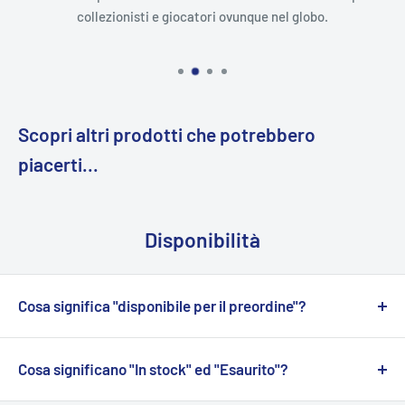
collezionisti e giocatori ovunque nel globo.
Scopri altri prodotti che potrebbero
piacerti...
Disponibilità
Cosa significa "disponibile per il preordine"?
I prodotti contrassegnati come "
Disponibili per il
preordine
" sono acquistabili, ma non sono
Cosa significano "In stock" ed "Esaurito"?
immediatamente pronti per la spedizione.
In stock:
Questa indicazione significa che il prodotto è