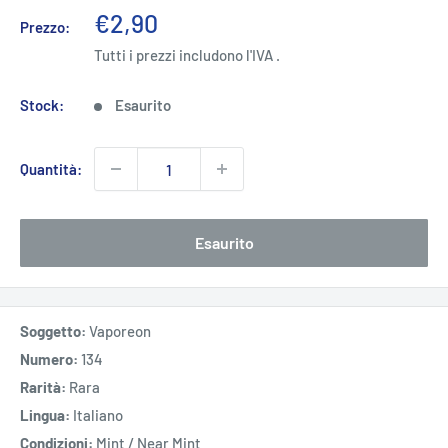
Prezzo
€2,90
Prezzo:
scontato
Tutti i prezzi includono l'IVA .
Stock:
Esaurito
Quantità:
Esaurito
Soggetto:
Vaporeon
Numero:
134
Rarità:
Rara
Lingua:
Italiano
Condizioni:
Mint / Near Mint