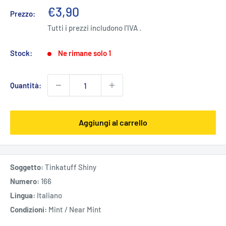
Prezzo
€3,90
Prezzo:
scontato
Tutti i prezzi includono l'IVA .
Stock:
Ne rimane solo 1
Quantità:
Aggiungi al carrello
Soggetto:
Tinkatuff Shiny
Numero:
166
Lingua:
Italiano
Condizioni:
Mint / Near Mint