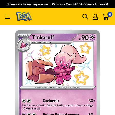
Vai
Siamo anche un negozio vero! Ci trovi a Cantù (CO) - Vieni a trovarci!
al
0
BSA
contenuto
Carte
Collezionabili