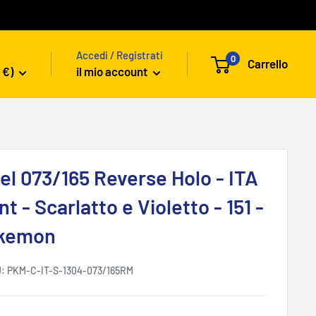
Accedi / Registrati
0
Carrello
 €)
il mio account
el 073/165 Reverse Holo - ITA
nt - Scarlatto e Violetto - 151 -
okemon
U:
PKM-C-IT-S-1304-073/165RM