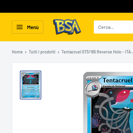
Vai
al
contenuto
BSA
Menù
Carte
Collezionabili
Home
Tutti i prodotti
Tentacruel 073/165 Reverse Holo - ITA..