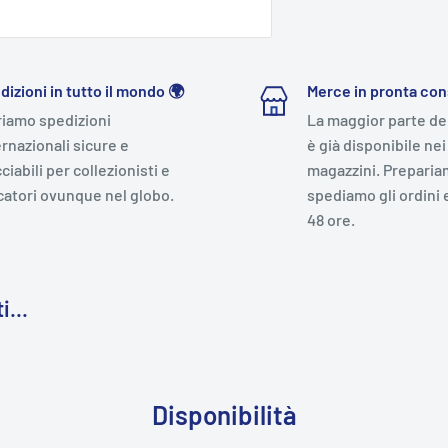
dizioni in tutto il mondo 🌍
Merce in pronta co
riamo spedizioni
La maggior parte de
ernazionali sicure e
è già disponibile nei
ciabili per collezionisti e
magazzini. Preparia
catori ovunque nel globo.
spediamo gli ordini 
48 ore.
i...
Disponibilità