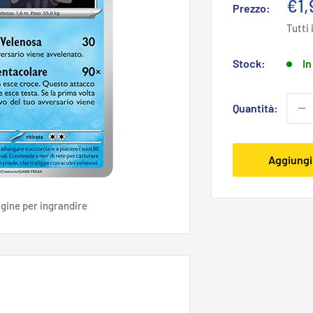
Pre
€1,
Prezzo:
sco
Tutti 
Stock:
In
Quantità:
Aggiungi 
agine per ingrandire