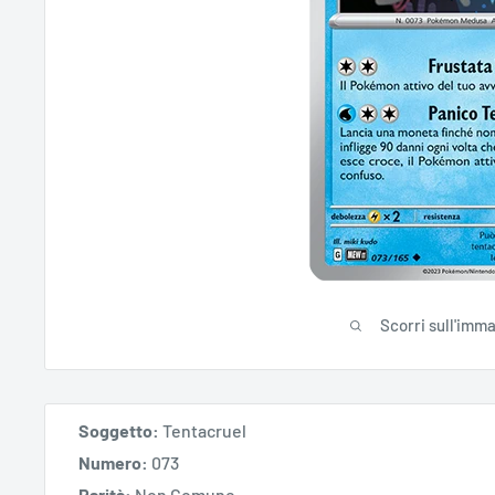
Scorri sull'imm
Soggetto:
Tentacruel
Numero:
073
Rarità:
Non Comune