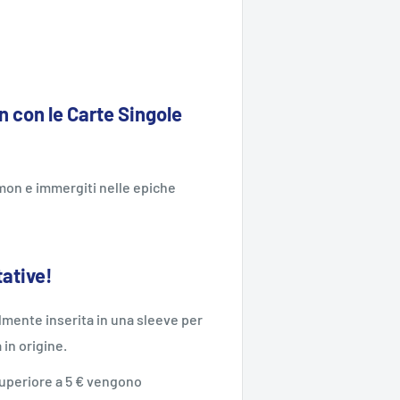
 con le Carte Singole
kémon e immergiti nelle epiche
tative!
mente inserita in una sleeve per
a in origine.
 superiore a 5 € vengono