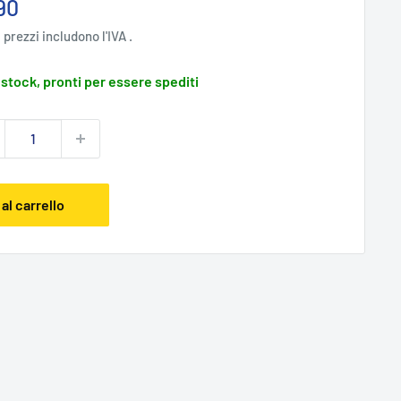
zzo
90
ntato
i prezzi includono l'IVA .
 stock, pronti per essere spediti
al carrello