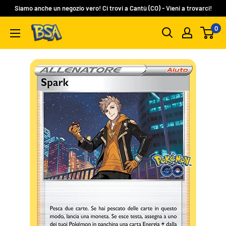
Vai
Siamo anche un negozio vero! Ci trovi a Cantù (CO) - Vieni a trovarci!
al
0
BSA
contenuto
Carte
Collezionabili