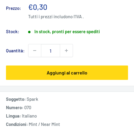
Prezzo
€0,30
Prezzo:
scontato
Tutti i prezzi includono l'IVA .
Stock:
In stock, pronti per essere spediti
Quantità:
Aggiungi al carrello
Soggetto:
Spark
Numero:
070
Lingua:
Italiano
Condizioni:
Mint / Near Mint