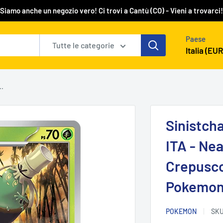
Siamo anche un negozio vero! Ci trovi a Cantù (CO) - Vieni a trovarci!
Paese
Tutte le categorie
Italia (EUR
..
Sinistch
ITA - Nea
Crepusco
Pokemo
POKEMON
SK