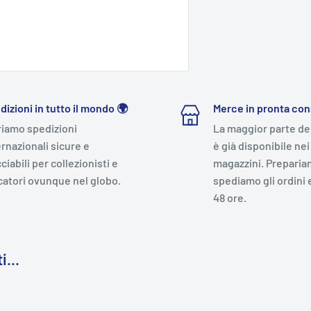
dizioni in tutto il mondo 🌍
Merce in pronta co
riamo spedizioni
La maggior parte de
ernazionali sicure e
è già disponibile nei
ciabili per collezionisti e
magazzini. Preparia
catori ovunque nel globo.
spediamo gli ordini 
48 ore.
i...