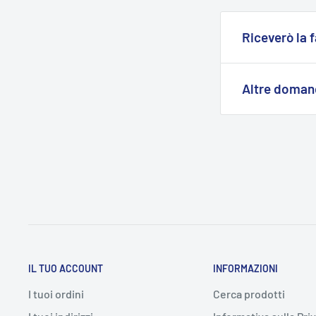
Maggiori inform
direttamente da
Riceverò la 
durata.
Maggiori inform
Si
, puoi richie
dell'ordine, se
Altre doma
alla nostra ass
Non esitare a
c
IL TUO ACCOUNT
INFORMAZIONI
I tuoi ordini
Cerca prodotti