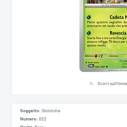
Scorri sull'imm
Soggetto:
Sinistcha
Numero:
022
Rarità:
Rara