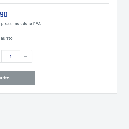
zzo
,90
ntato
i prezzi includono l'IVA .
aurito
urito