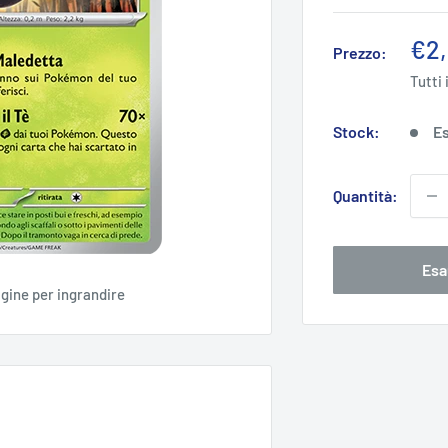
Pre
€2
Prezzo:
sco
Tutti 
Stock:
Es
Quantità:
Esa
agine per ingrandire