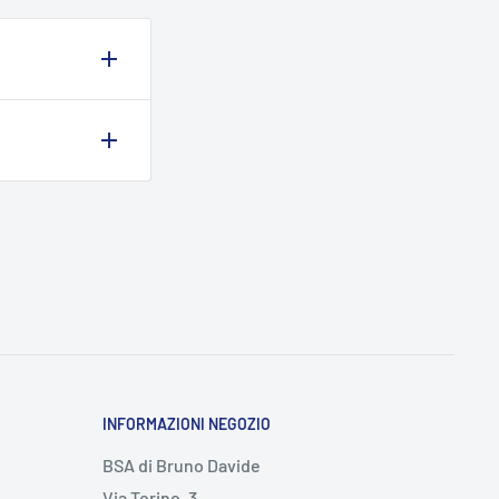
nche la
l momento
 messaggio
INFORMAZIONI NEGOZIO
BSA di Bruno Davide
Via Torino, 3