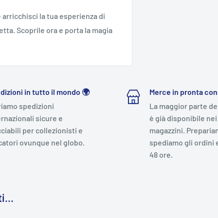
 arricchisci la tua esperienza di
tta. Scoprile ora e porta la magia
dizioni in tutto il mondo 🌍
Merce in pronta co
riamo spedizioni
La maggior parte de
ernazionali sicure e
è già disponibile nei
ciabili per collezionisti e
magazzini. Preparia
catori ovunque nel globo.
spediamo gli ordini 
48 ore.
i...