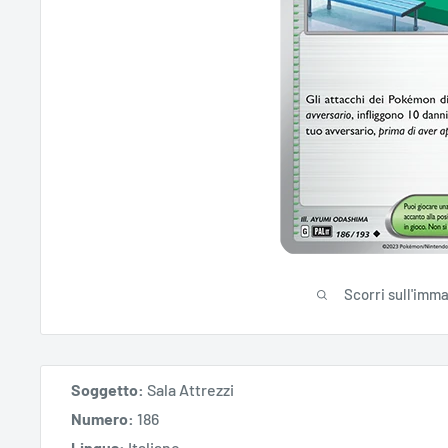
Scorri sull'imm
Soggetto:
Sala Attrezzi
Numero:
186
Lingua:
Italiano