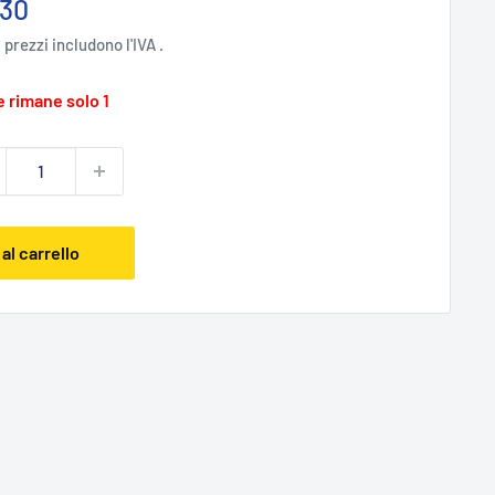
zzo
,30
ntato
i prezzi includono l'IVA .
 rimane solo 1
al carrello