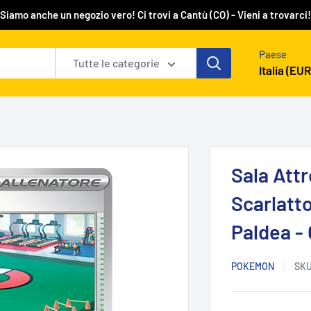
Siamo anche un negozio vero! Ci trovi a Cantù (CO) - Vieni a trovarci!
Paese
Tutte le categorie
Italia (EUR
Sala Attr
Scarlatto
Paldea -
POKEMON
SK