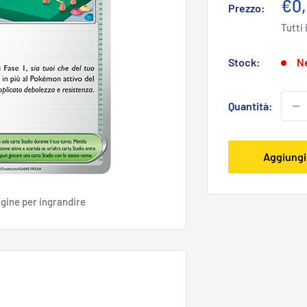
Pre
€0
Prezzo:
sco
Tutti 
Stock:
Ne
Quantità:
Aggiungi 
agine per ingrandire