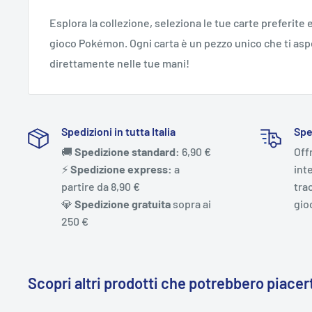
Esplora la collezione, seleziona le tue carte preferite e
gioco Pokémon. Ogni carta è un pezzo unico che ti aspe
direttamente nelle tue mani!
Spedizioni in tutta Italia
Spe
🚚
Spedizione standard:
6,90 €
Off
⚡️
Spedizione express:
a
int
partire da 8,90 €
trac
💎
Spedizione gratuita
sopra ai
gio
250 €
Scopri altri prodotti che potrebbero piacert