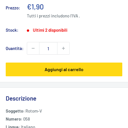
Prezzo
€1,90
Prezzo:
scontato
Tutti i prezzi includono l'IVA .
Stock:
Ultimi 2 disponibili
Quantità:
Aggiungi al carrello
Descrizione
Soggetto:
Rotom-V
Numero:
058
Lingua:
Italiano