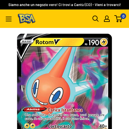
Vai
Siamo anche un negozio vero! Ci trovi a Cantù (CO) - Vieni a trovarci!
al
0
BSA
contenuto
Carte
Collezionabili