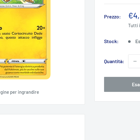
Pre
€4
Prezzo:
sco
Tutti 
Stock:
Es
Quantità:
Esa
agine per ingrandire