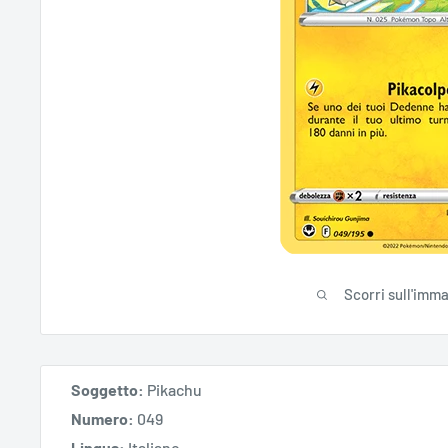
Scorri sull'imm
Soggetto:
Pikachu
Numero:
049
Lingua:
Italiano