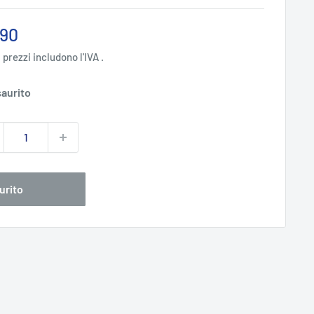
zzo
,90
ntato
i prezzi includono l'IVA .
aurito
urito