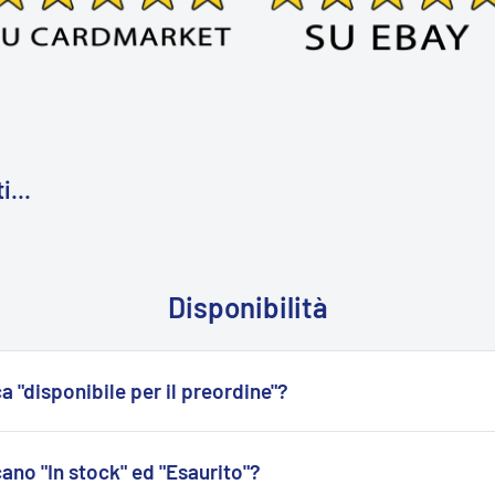
i...
Disponibilità
a "disponibile per il preordine"?
trassegnati come "
Disponibili per il preordine
" sono acquistabili,
mente pronti per la spedizione.
cano "In stock" ed "Esaurito"?