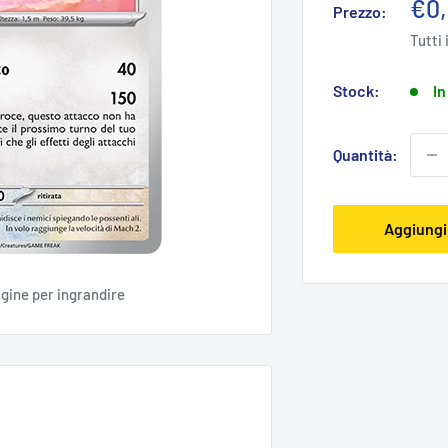
Pre
€0
Prezzo:
sco
Tutti 
Stock:
In
Quantità:
Aggiungi 
agine per ingrandire