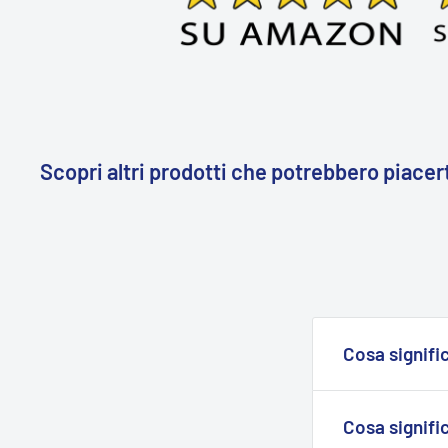
Scopri altri prodotti che potrebbero piacert
Cosa signific
I prodotti con
sono immediata
Cosa signifi