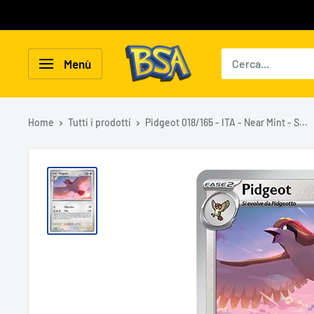
Vai
al
contenuto
BSA
Menù
Carte
Collezionabili
Home
Tutti i prodotti
Pidgeot 018/165 - ITA - Near Mint - S...