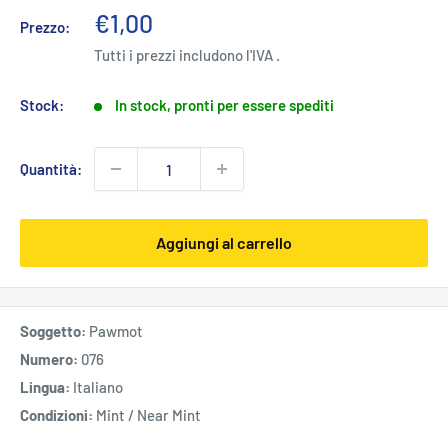
Prezzo
€1,00
Prezzo:
scontato
Tutti i prezzi includono l'IVA .
Stock:
In stock, pronti per essere spediti
Quantità:
Aggiungi al carrello
Soggetto:
Pawmot
Numero:
076
Lingua:
Italiano
Condizioni:
Mint / Near Mint