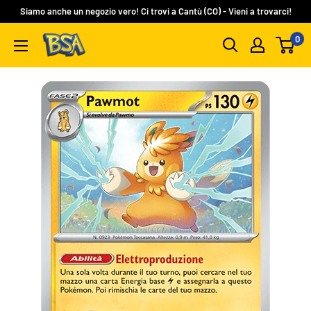
Vai
Siamo anche un negozio vero! Ci trovi a Cantù (CO) - Vieni a trovarci!
al
0
BSA
contenuto
Carte
Collezionabili