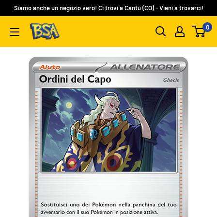
Vai
Siamo anche un negozio vero! Ci trovi a Cantù (CO) - Vieni a trovarci!
al
0
BSA
contenuto
Carte
Collezionabili