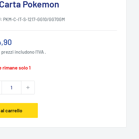
 Carta Pokemon
U:
PKM-C-IT-S-1217-GG10/GG70GM
zzo
4,90
ntato
i prezzi includono l'IVA .
 rimane solo 1
al carrello