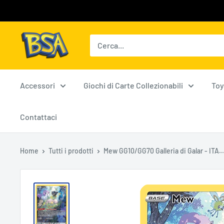
Vai
al
contenuto
BSA
Carte
Collezionabili
Accessori
Giochi di Carte Collezionabili
Toy
Contattaci
Home
Tutti i prodotti
Mew GG10/GG70 Galleria di Galar - ITA..