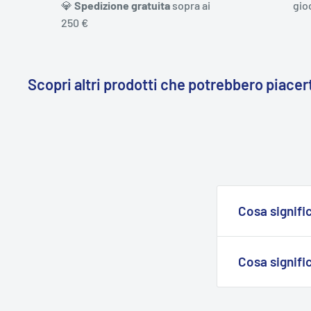
💎
Spedizione gratuita
sopra ai
gio
250 €
Scopri altri prodotti che potrebbero piacert
Cosa signific
I prodotti con
sono immediata
Cosa signifi
Se si tratta di
In stock:
Questa
troverai una
da
magazzino e pr