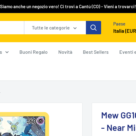
Siamo anche un negozio vero! Ci trovi a Cantù (CO) - Vieni a trovarci!
Paese
Tutte le categorie
Italia (EUR
s
Buoni Regalo
Novità
Best Sellers
Eventi 
.
Mew GG10
- Near Mi