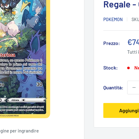
Regale -
POKEMON
SK
Pre
€7
Prezzo:
sco
Tutti 
Stock:
Ne
Quantità:
Aggiungi 
agine per ingrandire