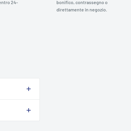
entro 24-
bonifico, contrassegno o
direttamente in negozio.
 ma non
to,
 nel nostro
rnitori,
di questi