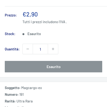
Prezzo
€2,90
Prezzo:
scontato
Tutti i prezzi includono l'IVA .
Stock:
Esaurito
Quantità:
Esaurito
Soggetto:
Magcargo-ex
Numero:
191
Rarità:
Ultra Rara