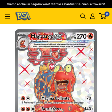
Vai
Siamo anche un negozio vero! Ci trovi a Cantù (CO) - Vieni a trovarci!
al
0
BSA
contenuto
Carte
Collezionabili