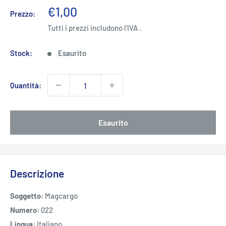
Prezzo
€1,00
Prezzo:
scontato
Tutti i prezzi includono l'IVA .
Stock:
Esaurito
Quantità:
Esaurito
Descrizione
Soggetto:
Magcargo
Numero:
022
Lingua:
Italiano