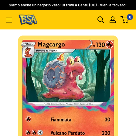
Vai
Siamo anche un negozio vero! Ci trovi a Cantù (CO) - Vieni a trovarci!
al
0
BSA
contenuto
Carte
Collezionabili