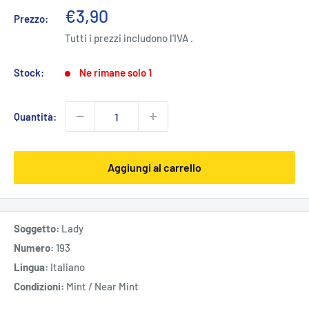
Prezzo
€3,90
Prezzo:
scontato
Tutti i prezzi includono l'IVA .
Stock:
Ne rimane solo 1
Quantità:
Aggiungi al carrello
Soggetto:
Lady
Numero:
193
Lingua:
Italiano
Condizioni:
Mint / Near Mint