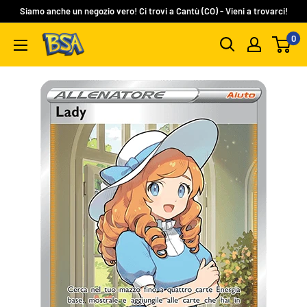
Vai
Siamo anche un negozio vero! Ci trovi a Cantù (CO) - Vieni a trovarci!
al
0
BSA
contenuto
Carte
Collezionabili