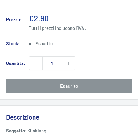
Prezzo
€2,90
Prezzo:
scontato
Tutti i prezzi includono l'IVA .
Stock:
Esaurito
Quantità:
Esaurito
Descrizione
Soggetto:
Klinklang