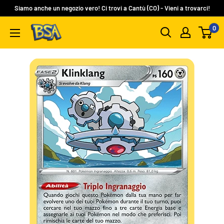
Vai
Siamo anche un negozio vero! Ci trovi a Cantù (CO) - Vieni a trovarci!
al
0
BSA
contenuto
Carte
Collezionabili