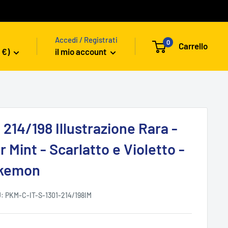
Accedi / Registrati
0
Carrello
 €)
il mio account
214/198 Illustrazione Rara -
r Mint - Scarlatto e Violetto -
okemon
U:
PKM-C-IT-S-1301-214/198IM