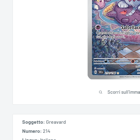
Scorri sull'imm
Soggetto:
Greavard
Numero:
214
Lingua:
Italiano