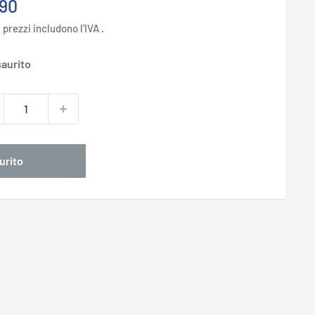
zzo
,90
ntato
i prezzi includono l'IVA .
aurito
urito