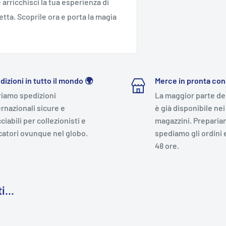
 arricchisci la tua esperienza di
tta. Scoprile ora e porta la magia
dizioni in tutto il mondo 🌍
Merce in pronta co
riamo spedizioni
La maggior parte de
ernazionali sicure e
è già disponibile nei
ciabili per collezionisti e
magazzini. Preparia
catori ovunque nel globo.
spediamo gli ordini 
48 ore.
i...