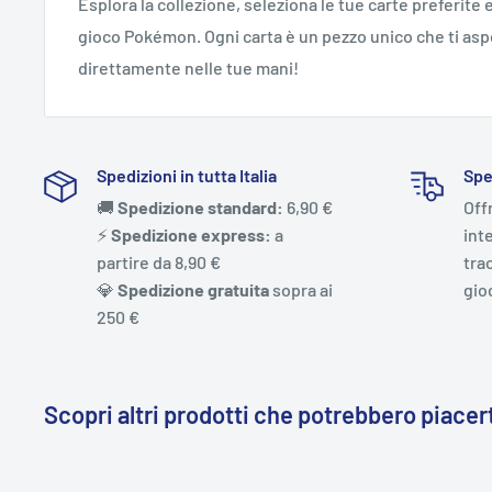
Esplora la collezione, seleziona le tue carte preferite e
gioco Pokémon. Ogni carta è un pezzo unico che ti aspe
direttamente nelle tue mani!
Spedizioni in tutta Italia
Spe
🚚
Spedizione standard:
6,90 €
Off
⚡️
Spedizione express:
a
int
partire da 8,90 €
trac
💎
Spedizione gratuita
sopra ai
gio
250 €
Scopri altri prodotti che potrebbero piacert