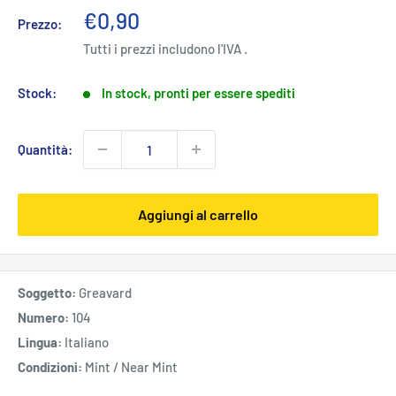
Prezzo
€0,90
Prezzo:
scontato
Tutti i prezzi includono l'IVA .
Stock:
In stock, pronti per essere spediti
Quantità:
Aggiungi al carrello
Soggetto:
Greavard
Numero:
104
Lingua:
Italiano
Condizioni:
Mint / Near Mint