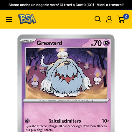
Vai
Siamo anche un negozio vero! Ci trovi a Cantù (CO) - Vieni a trovarci!
al
0
BSA
contenuto
Carte
Collezionabili