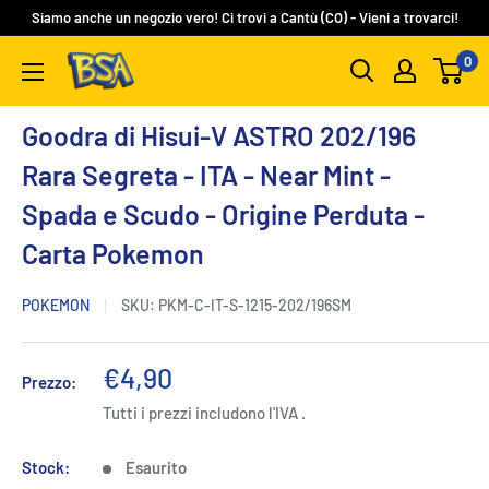
Vai
Siamo anche un negozio vero! Ci trovi a Cantù (CO) - Vieni a trovarci!
al
0
BSA
contenuto
Carte
Collezionabili
Goodra di Hisui-V ASTRO 202/196
Rara Segreta - ITA - Near Mint -
Spada e Scudo - Origine Perduta -
Carta Pokemon
POKEMON
SKU:
PKM-C-IT-S-1215-202/196SM
Prezzo
€4,90
Prezzo:
scontato
Tutti i prezzi includono l'IVA .
Stock:
Esaurito