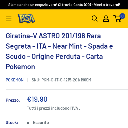
Vai
Siamo anche un negozio vero! Ci trovi a Cantù (CO) - Vieni a trovarci!
al
0
BSA
contenuto
Carte
Collezionabili
Giratina-V ASTRO 201/196 Rara
Segreta - ITA - Near Mint - Spada e
Scudo - Origine Perduta - Carta
Pokemon
POKEMON
SKU:
PKM-C-IT-S-1215-201/196SM
Prezzo
€19,90
Prezzo:
scontato
Tutti i prezzi includono l'IVA .
Stock:
Esaurito