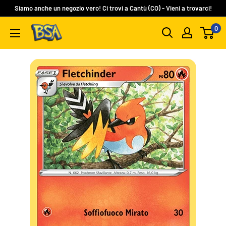
Vai
Siamo anche un negozio vero! Ci trovi a Cantù (CO) - Vieni a trovarci!
al
0
BSA
contenuto
Carte
Collezionabili