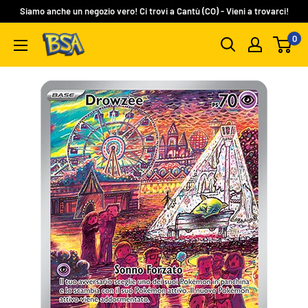
Vai
Siamo anche un negozio vero! Ci trovi a Cantù (CO) - Vieni a trovarci!
al
0
BSA
contenuto
Carte
Collezionabili