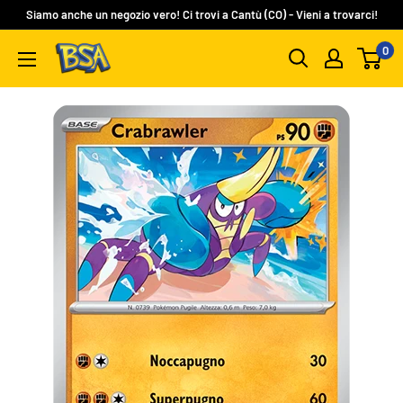
Vai
Siamo anche un negozio vero! Ci trovi a Cantù (CO) - Vieni a trovarci!
al
0
BSA
contenuto
Carte
Collezionabili