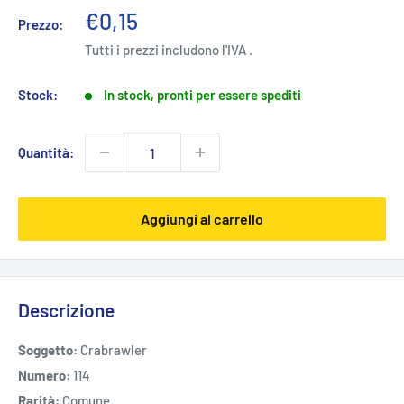
Prezzo
€0,15
Prezzo:
scontato
Tutti i prezzi includono l'IVA .
Stock:
In stock, pronti per essere spediti
Quantità:
Aggiungi al carrello
Descrizione
Soggetto:
Crabrawler
Numero:
114
Rarità:
Comune