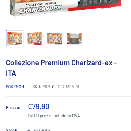
Collezione Premium Charizard-ex -
ITA
POKEMON
SKU:
PKM-C-IT-C-1303-01
Prezzo
€79,90
Prezzo:
scontato
Tutti i prezzi includono l'IVA .
Stock:
Esaurito