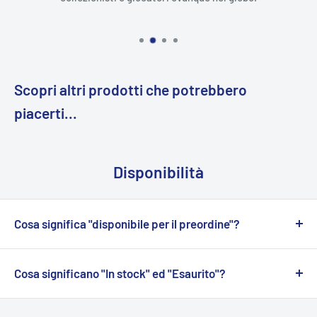
Scopri altri prodotti che potrebbero
piacerti...
Disponibilità
Cosa significa "disponibile per il preordine"?
I prodotti contrassegnati come "
Disponibili per il
preordine
" sono acquistabili, ma non sono
Cosa significano "In stock" ed "Esaurito"?
immediatamente pronti per la spedizione.
In stock:
Questa indicazione significa che il prodotto è