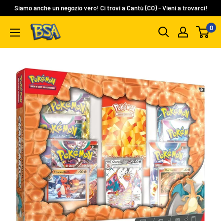
Vai
Siamo anche un negozio vero! Ci trovi a Cantù (CO) - Vieni a trovarci!
al
0
BSA
contenuto
Carte
Collezionabili