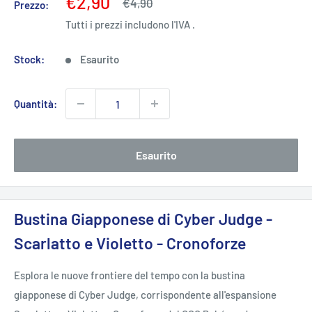
Prezzo
€2,90
Prezzo
€4,90
Prezzo:
scontato
Tutti i prezzi includono l'IVA .
Stock:
Esaurito
Quantità:
Esaurito
Bustina Giapponese di Cyber Judge -
Scarlatto e Violetto - Cronoforze
Esplora le nuove frontiere del tempo con la bustina
giapponese di Cyber Judge, corrispondente all'espansione