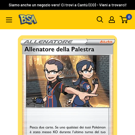
Vai
Siamo anche un negozio vero! Ci trovi a Cantù (CO) - Vieni a trovarci!
al
0
BSA
contenuto
Carte
Collezionabili