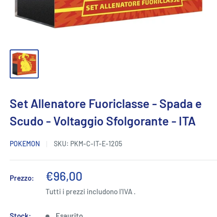
Set Allenatore Fuoriclasse - Spada e
Scudo - Voltaggio Sfolgorante - ITA
POKEMON
SKU:
PKM-C-IT-E-1205
Prezzo
€96,00
Prezzo:
scontato
Tutti i prezzi includono l'IVA .
Stock:
Esaurito